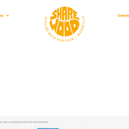
ieu
Comm